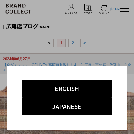
JP
EN
広尾店ブログ
2024.06
<
1
2
>
2024年06月27日
【今がチャンス！CELINEの高額買取致します！】広尾・恵比寿・代官山・白金
エリア...
ENGLISH
JAPANESE