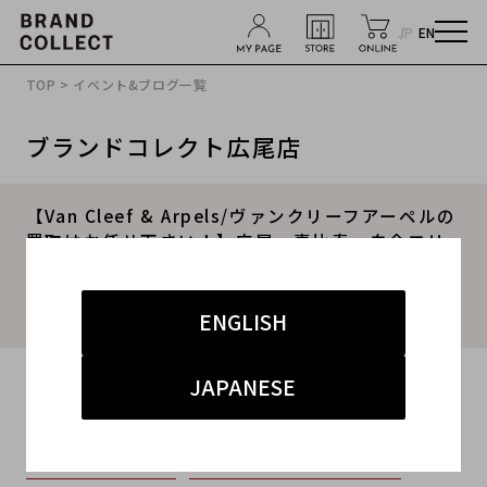
JP
EN
TOP
>
イベント&ブログ一覧
ブランドコレクト広尾店
【Van Cleef & Arpels/ヴァンクリーフアーペルの
買取はお任せ下さい！】広尾・恵比寿・白金エリ
アでVan Cleef & Arpels/ヴァンクリーフアーペル
の販売＆買取はブランドコレクト広尾店にお任せ
ください！
ENGLISH
2024.06.07
JAPANESE
#ヴァンクリーフ＆アーペル
#広尾店
#買取
#広尾 ハイブランド
#ブランド買取キャンペーン