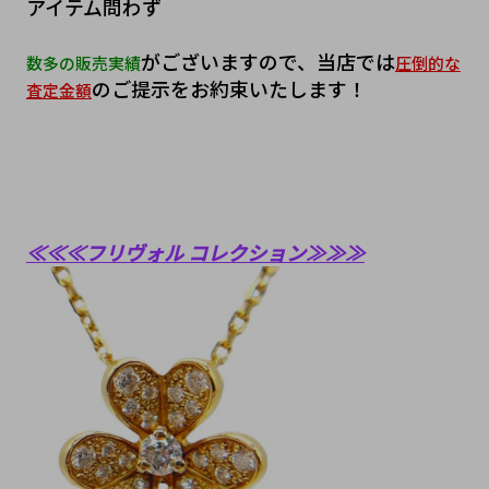
アイテム問わず
がございますので、当店では
数多の販売実績
圧倒的な
のご提示をお約束いたします！
査定金額
≪≪≪フリヴォル コレクション≫≫≫