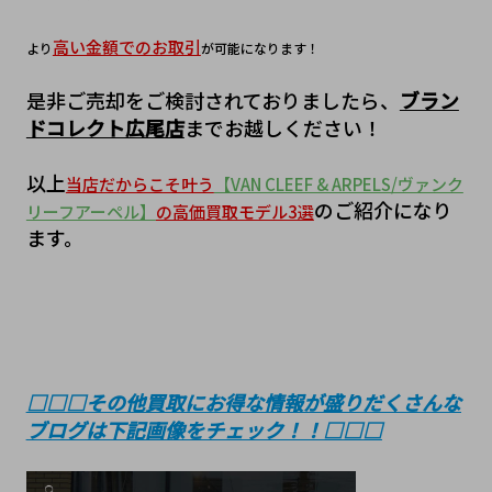
高い金額でのお取引
より
が可能になります！
是非ご売却をご検討されておりましたら、
ブラン
ドコレクト広尾店
までお越しください！
以上
当店だからこそ叶う
【VAN CLEEF & ARPELS/ヴァンク
のご紹介になり
リーフアーペル】
の高価買取モデル3選
ます。
□□□その他買取にお得な情報が盛りだくさんな
ブログは下記画像をチェック！！□□□