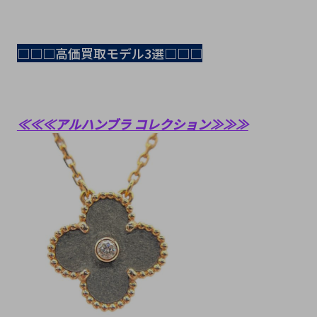
□□□高価買取モデル3選□□□
≪≪≪アルハンブラ コレクション≫≫≫