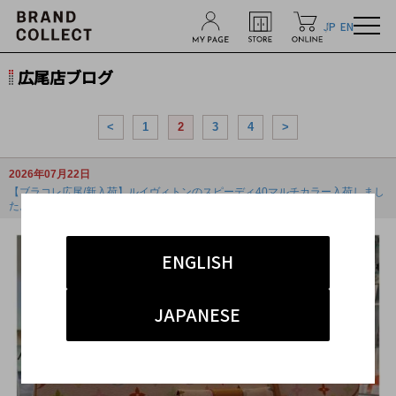
JP
EN
広尾店ブログ
<
1
2
3
4
>
2026年07月22日
【ブラコレ広尾/新入荷】ルイヴィトンのスピーディ40マルチカラー入荷しまし
た。
ENGLISH
JAPANESE