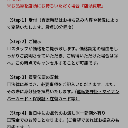
※お品物を店頭にお持ちいただく場合『店頭買取』
【Step 1】受付（査定時間はお持ち込み内容や状況によっ
て変動いたします。最短10分程度）
【Step 2】ご提示
□スタッフが価格をご提示致します。価格設定の理由をし
っかりご説明させていただき、ご納得いただけた場合は③
へ。
この時点でキャンセルすることが可能
です。
【Step 3】買受伝票の記載
□法律に基づき、必要事項をご記入いただきます。また、
その際に身分証を拝見いたします。
(運転免許証・マイナン
バーカード・保険証・在留カード等）
【Step 4】
当日中
にお品代のお渡し※一部例外有り
□現金でのお渡しとなります。(ご希望であればお振込みも
可能です。)