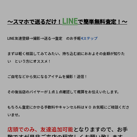
LINE
～スマホで送るだけ！
で簡単無料査定！～
LINE友達登録→撮影→送る→査定　のお手軽
4ステップ
まずは軽く相談してみてみたい、持ち込む前におおよその金額が知りた
い　という方にオススメ！
ご自宅などから気になるアイテムを撮影！送信！　
その後当店のバイヤーが１点１点確認して概算をお伝えいたします。
もちろん査定にかかる手数料やキャンセル料は￥０ お気軽にご相談くださ
いませ。
店頭でのみ、友達追加可能
となりますので、お手
数ですが是非ご来店の程宜しくお願い致します。