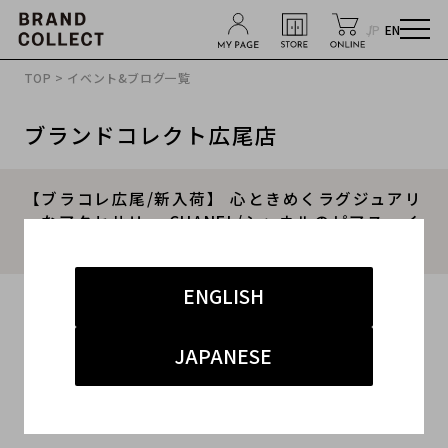
JP
EN
TOP
>
イベント&ブログ一覧
ブランドコレクト広尾店
【ブラコレ広尾/新入荷】 心ときめくラグジュアリ
ーなアクセサリー CHANEL/シャネルのピアス・イ
ヤリングのご紹介です
ENGLISH
2025.11.15
#CHANEL
#シャネル
#商品紹介
JAPANESE
#広尾 ハイブランド
#ピアス