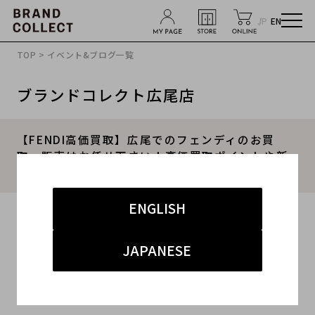
JP
EN
TOP
>
イベント&ブログ一覧
ブランドコレクト広尾店
【FENDI高価買取】広尾でのフェンディのお買
取・販売はお任せ下さい！高価買取ポイントや新
入荷情報をお届けいたします！
ENGLISH
2025.04.06
#FENDI
#フェンディ
#買取
#広尾 ハイブランド
JAPANESE
#ブランド買取