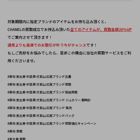
対象期間内に指定ブランドのアイテムをお持ち込み頂くと、
CHANELの買取成立でお持込み頂いた
全てのアイテムが、買取金額20％UP
でご案内させて頂きます！
通常よりも高値でのお取引が叶う今がチャンス
です！
もしご売却をお悩みでしたら、是非この機会に当社の買取サービスをご利
用くださいませ。
#麻布 恵比寿 中目黒 代官山 広尾ブランド古着
#麻布 恵比寿 中目黒 代官山 広尾ブランド買取
#麻布 恵比寿 中目黒 代官山 広尾ブランド高価買取
#麻布 恵比寿 中目黒 代官山 広尾ブランド ジュエリー 腕時計
#麻布 恵比寿 中目黒 代官山 広尾ブランド 販売
#麻布 恵比寿 中目黒 代官山 広尾ブランドバッグ 
#麻布 恵比寿 中目黒 代官山 広尾ブランド買取強化キャンペーン
#麻布 買取
#恵比寿 買取