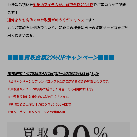
お持込み頂いた
対象のアイテムが、買取金額20％UP
でご案内させて頂き
ます！
通常よりも高値でのお取引が叶う今がチャンス
です！
もしご売却をお悩みでしたら、是非この機会に当社の買取サービスをご利
用くださいませ。
■■■
買取金額20％UPキャンペーン
■■■
開催期間：≪2025年4月1日(水)～2025年5月31日(土)≫
※当キャンペーンはブランドコレクト全店の店頭買取のみ対象となります。
※買取金額20%UPは買取が成立した場合にのみ適用されます。
※一部割り増し対象外のお品物がございます。
※割増金額の上限は 1 点につき 50,000 円まで
※他クーポン、キャンペーンとの併用不可