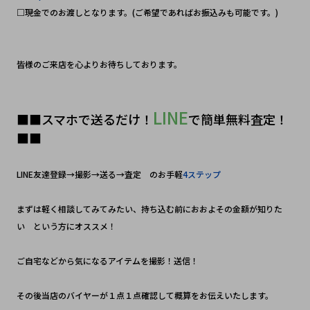
□現金でのお渡しとなります。(ご希望であればお振込みも可能です。)
皆様のご来店を心よりお待ちしております。
LINE
■■スマホで送るだけ！
で簡単無料査定！
■■
LINE友達登録→撮影→送る→査定　のお手軽
4ステップ
まずは軽く相談してみてみたい、持ち込む前におおよその金額が知りた
い　という方にオススメ！
ご自宅などから気になるアイテムを撮影！送信！　
その後当店のバイヤーが１点１点確認して概算をお伝えいたします。