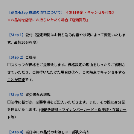
【簡単4step 買取の流れについて】
《 無料査定・キャンセル可能》
※お品物を店頭にお持ちいただく場合『店頭買取』
【Step 1】
受付（査定時間はお持ち込み内容や状況によって変動いたしま
す。最短10分程度）
【Step 2】
ご提示
□スタッフが価格をご提示致します。価格設定の理由をしっかりご説明さ
せていただき、ご納得いただけた場合は③へ。
この時点でキャンセルする
ことが可能
です。
【Step 3】
買受伝票の記載
□法律に基づき、必要事項をご記入いただきます。また、その際に身分証
を拝見いたします。
(運転免許証・マイナンバーカード・保険証・在留カー
ド等）
【Step 4】
当日中
にお品代のお渡し※一部例外有り