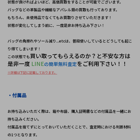
状態が良ければよいほど、高価買取をすることが可能でございます。
バッグなどの革製品や繊細なアパレル類の買取も行っております。
もちろん、未使用品でなくてもお買取りさせていただきます！　
状態が変化してしまう前に、一度是非お持ち込み下さい！　
バッグの角擦れやソール減り...etcは、普段使いしているとどうしても起こ
り得てしまいます！
買い取ってもらえるのか？と不安な方は
この状態でも
是非一度
 LINE
をご利用下さい！！
の簡単無料査定
※詳細は下記に記載しております。
・付属品
お持ち込みいただく際は、箱や布袋、購入証明書などの付属品を一緒にお
持ち込みください。
付属品を捨てずにとっておいていただくことで、査定時における判断材料
の1つとなります。