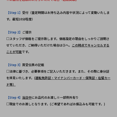
【Step 1】
受付（査定時間はお持ち込み内容や状況によって変動いたしま
す。最短10分程度）
【Step 2】
ご提示
□スタッフが価格をご提示致します。価格設定の理由をしっかりご説明さ
せていただき、ご納得いただけた場合は③へ。
この時点でキャンセルする
ことが可能
です。
【Step 3】
買受伝票の記載
□法律に基づき、必要事項をご記入いただきます。また、その際に身分証
を拝見いたします。
(運転免許証・マイナンバーカード・保険証・在留カー
ド等）
【Step 4】
当日中
にお品代のお渡し※一部例外有り
□現金でのお渡しとなります。(ご希望であればお振込みも可能です。)