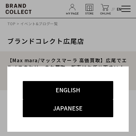
JP
EN
TOP
>
イベント&ブログ一覧
ブランドコレクト広尾店
【Max mara/マックスマーラ 高価買取】広尾でエ
ルメスのケリーのお買取・販売はお任せ下さい！
高価買取ポイントや新入荷情報をお届けいたしま
す！
ENGLISH
2024.10.27
JAPANESE
#レディース
#マックスマーラ
#買取
#広尾 ハイブランド
#コート