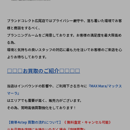
ブランドコレクト広尾店ではプライバシー厳守や、落ち着いた環境でお客
様と商談をするべく、
プランニングルームをご用意しております。お客様の満足度を最大限高め
る為、
環境と気持ちの良いスタッフの対応に最も力を注いでお客様のご来店を心
よりお待ちしております。
□□□お買取のご紹介□□□□
当店はインバウンドの影響や、ご利用下さる方々に
『MAX Mara/マックス
マーラ』
はエリアでも需要が高く、販売力がございます。
その為、常時高価買取強化をしております！
【簡単4step 買取の流れについて】
《 無料査定・キャンセル可能》
※お品物を店頭にお持ちいただく場合『店頭買取』