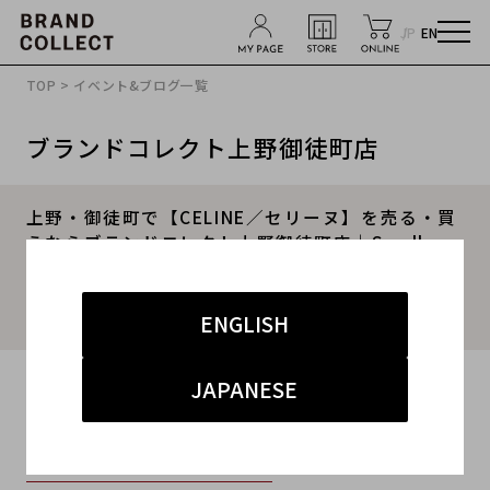
JP
EN
TOP
>
イベント&ブログ一覧
ブランドコレクト上野御徒町店
上野・御徒町で【CELINE／セリーヌ】を売る・買
うならブランドコレクト上野御徒町店｜Small
Wallet Triomphe／スモールウォレット トリオン
フ入荷｜Buy & Sell Luxury in Ueno Tokyo｜
Tax-Free Available
ENGLISH
2026.06.08
JAPANESE
#CELINE
#セリーヌ
#ブランド買取東京
#上野御徒町アメ横ブランド買取