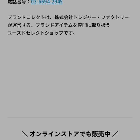
電話番号：
03-6694-2945
ブランドコレクトは、株式会社トレジャー・ファクトリー
が運営する、ブランドアイテムを専門に取り扱う
﻿ユーズドセレクトショップです。
#ブランドコレクト #ブランドコレクト上野御徒町店 #トレ
ファク #上野御徒町 #JR御徒町駅 #アメ横 #上野ブランドシ
ョップ #中古ブランド #ブランドショップ #SecondHandS
hop #LuxuryResale #UsedLuxury #VintageLuxury #二手
名牌 #tokyoshopping
＼ オンラインストアでも販売中 ／