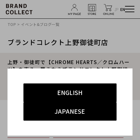
JP
EN
TOP
>
イベント&ブログ一覧
ブランドコレクト上野御徒町店
上野・御徒町で【CHROME HEARTS／クロムハー
ツ】を売る・買うならブランドコレクト上野御徒
町店｜WAIKIKI Trucker Cap／ワイキキトラッカ
ーキャップ入荷｜Buy & Sell Luxury in Ueno
Tokyo｜Tax-Free Available
ENGLISH
2026.06.03
JAPANESE
#CHROME HEARTS
#クロムハーツ
#ブランド買取東京
#上野御徒町アメ横ブランド買取