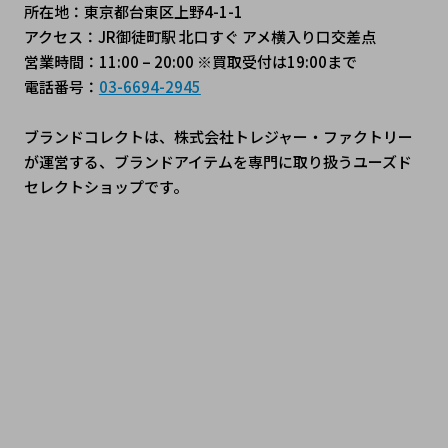
所在地：東京都台東区上野4-1-1
アクセス：JR御徒町駅 北口すぐ アメ横入り口交差点
営業時間：11:00 – 20:00 ※買取受付は19:00まで
電話番号：
03-6694-2945
ブランドコレクトは、株式会社トレジャー・ファクトリー
が運営する、ブランドアイテムを専門に取り扱うユーズド
セレクトショップです。
#ブランドコレクト #ブランドコレクト上野御徒町店 #トレ
ファク #上野御徒町 #JR御徒町駅 #アメ横 #上野ブランドシ
ョップ #中古ブランド #ブランドショップ #SecondHandS
hop #LuxuryResale #UsedLuxury #VintageLuxury #二手
名牌 #tokyoshopping