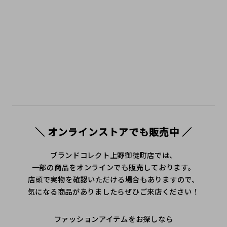
ファク #上野御徒町 #JR御徒町駅 #アメ横 #上野ブランドシ
ョップ #中古ブランド #ブランドショップ #SecondHandS
hop #LuxuryResale #UsedLuxury #VintageLuxury #二手
名牌 #tokyoshopping
＼ オンラインストアでも販売中 ／
ブランドコレクト上野御徒町店では、
一部の商品をオンラインでも販売しております。
店頭で実物を確認いただける場合もありますので、
気になる商品がありましたらぜひご来店ください！
ファッションアイテムをお探しなら