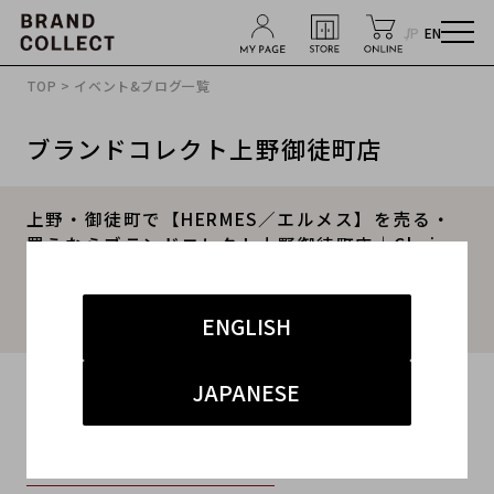
JP
EN
TOP
>
イベント&ブログ一覧
ブランドコレクト上野御徒町店
上野・御徒町で【HERMES／エルメス】を売る・
買うならブランドコレクト上野御徒町店｜Chaine
d’Ancre TGM 11 Links／シェーヌダンクル TGM
11コマ入荷｜Buy & Sell Luxury in Ueno Tokyo
｜Tax-Free Available
ENGLISH
2026.05.27
JAPANESE
#HERMES
#エルメス
#ブランド買取東京
#上野御徒町アメ横ブランド買取