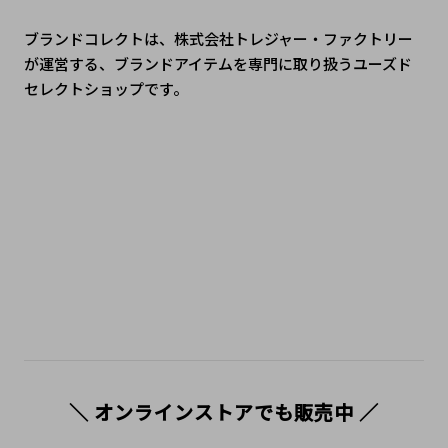
ブランドコレクトは、株式会社トレジャー・ファクトリー
が運営する、ブランドアイテムを専門に取り扱うユーズド
セレクトショップです。
#ブランドコレクト #ブランドコレクト上野御徒町店 #トレ
ファク #上野御徒町 #JR御徒町駅 #アメ横 #上野ブランドシ
ョップ #中古ブランド #ブランドショップ #SecondHandS
hop #LuxuryResale #UsedLuxury #VintageLuxury #二手
名牌 #tokyoshopping
＼ オンラインストアでも販売中 ／