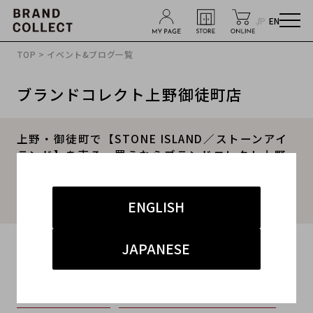
JP
EN
TOP
>
イベント&ブログ一覧
ブランドコレクト上野御徒町店
上野・御徒町で【STONE ISLAND／ストーンアイ
ランド】を売る・買うならブランドコレクト上野
御徒町店｜Nylon Jacket／ナイロンジャケット入
荷｜Buy & Sell Luxury in Ueno Tokyo｜Tax-
Free Available
ENGLISH
2026.04.09
JAPANESE
#STONE ISLAND
#ストーンアイランド
#ブランド買取東京
#上野御徒町アメ横ブランド買取