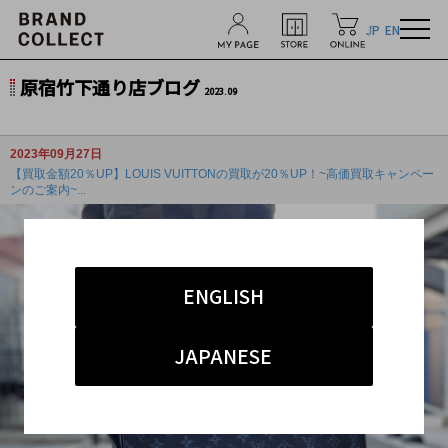
JP
EN
原宿竹下通り店ブログ
2023.09
2023年09月27日
【買取金額20％UP】LOUIS VUITTONの買取が20％UP！~高価買取キャンペー
ンのご案内~...
ENGLISH
JAPANESE