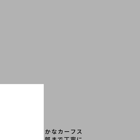
ドル部分には滑らかなカーフス
はイタリアで、細部まで丁寧に