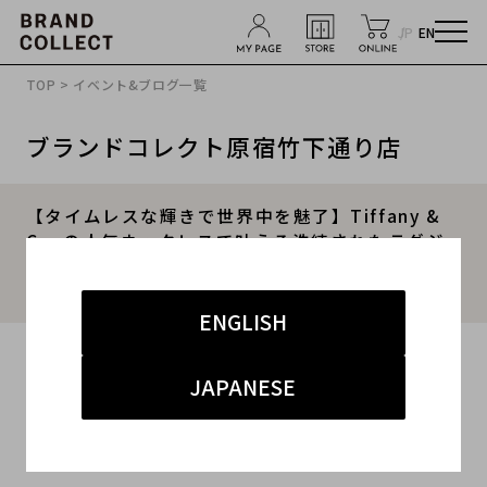
JP
EN
TOP
>
イベント&ブログ一覧
ブランドコレクト原宿竹下通り店
【タイムレスな輝きで世界中を魅了】Tiffany &
Co. の人気ネックレスで叶える洗練されたラグジ
ュアリースタイル！ブランドコレクト原宿竹下通
り店のオススメアイテムをご紹介！
ENGLISH
2026.05.09
JAPANESE
#Tiffany&Co.
#ラグジュアリー
#竹下 インポート
#商品紹介
#原宿竹下通り店