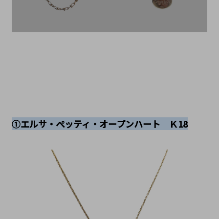
①エルサ・ぺッティ・オープンハート　Ｋ18