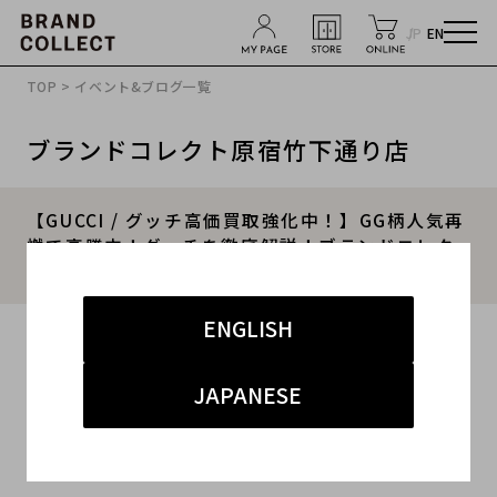
JP
EN
TOP
>
イベント&ブログ一覧
ブランドコレクト原宿竹下通り店
【GUCCI / グッチ高価買取強化中！】GG柄人気再
燃で高騰中！グッチを徹底解説！ブランドコレク
ト原宿竹下通り店
ENGLISH
2026.04.28
#GUCCI
#グッチ
#原宿竹下通り店
JAPANESE
#竹下 インポート
#高価買取