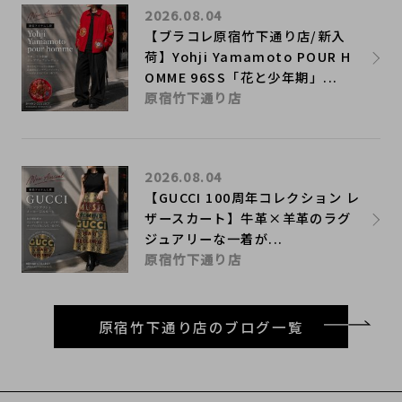
2026.08.04
【ブラコレ原宿竹下通り店/新入
荷】Yohji Yamamoto POUR H
OMME 96SS「花と少年期」...
原宿竹下通り店
2026.08.04
【GUCCI 100周年コレクション レ
ザースカート】牛革×羊革のラグ
ジュアリーな一着が...
原宿竹下通り店
原宿竹下通り店のブログ一覧