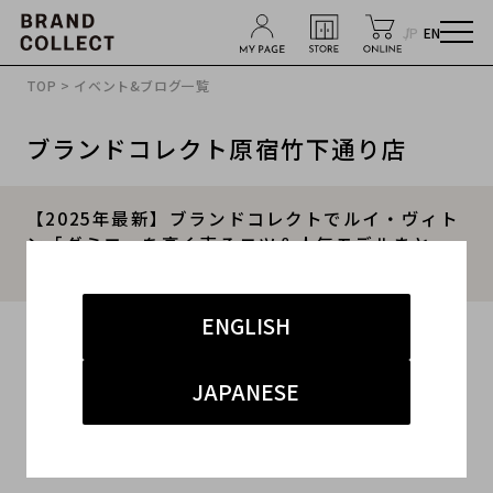
JP
EN
TOP
>
イベント&ブログ一覧
ブランドコレクト原宿竹下通り店
【2025年最新】ブランドコレクトでルイ・ヴィト
ン「ダミエ」を高く売るコツ＆人気モデルまと
め 原宿・竹下通りで買取強化中！
ENGLISH
2025.06.28
#ルイヴィトン
#ダミエ
#高価買取
JAPANESE
#竹下 インポート
#原宿竹下通り店