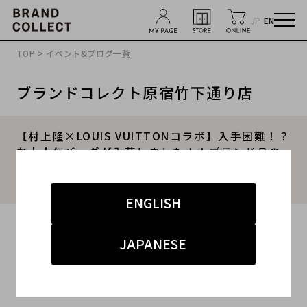
JP
EN
TOP
>
イベント&ブログ一覧
ブランドコレクト原宿竹下通り店
【村上隆×LOUIS VUITTONコラボ】入手困難！？
な大人気バッグが入荷しました！！ブランド品の
高価買取には自信がございます。ブランドコレク
ト竹下通り店へ！！
ENGLISH
2024.04.21
JAPANESE
#ルイヴィトン
#原宿竹下通り店
#買取
#竹下 インポート
#ブランド買取キャンペーン