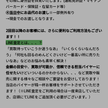
その際に身分証を拝見いたします。(運転免許証・マイナン
バーカード・保険証・在留カード等）
④
当日中
にお品代のお渡し
※一部例外有り
→現金でのお渡しとなります。
2回目以降のお客様には、さらに便利なご利用方法もござい
ます！！
LINE査定とは、、、？
「買取持っていこうか迷うなあ」「いくらくらいなんだろ
う」「何社も回るのめんどくさいけど一番高い所に売りた
いなあ」などのお悩みも素早く解決！
金額の目安
や、
買取が可能か
、
信頼できる担当バイヤーに
任せたい
けどいついるのかわからない、、、など買取や販
売に関する様々なご相談やご要望をお受けしております！
当店のバイヤーが精一杯お客様をサポートさせていただき
ます！（※LINE査定をご利用の場合は一度来店していただ
き、店頭にてLINEをご追加頂く必要がございます。）