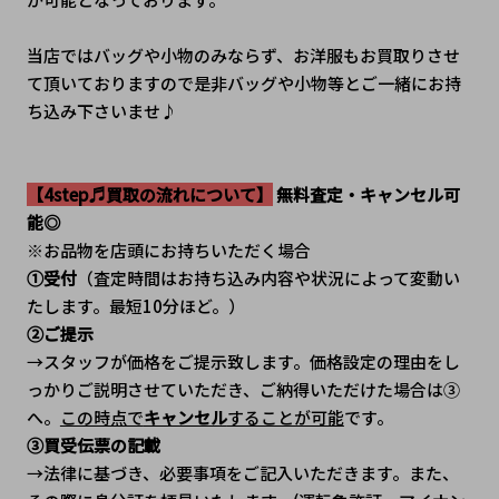
当店ではバッグや小物のみならず、お洋服もお買取りさせ
て頂いておりますので是非バッグや小物等とご一緒にお持
ち込み下さいませ♪
【4step♬買取の流れについて】
 無料査定・キャンセル可
能◎
※お品物を店頭にお持ちいただく場合
①受付
（査定時間はお持ち込み内容や状況によって変動い
たします。最短10分ほど。）
②ご提示
→スタッフが価格をご提示致します。価格設定の理由をし
っかりご説明させていただき、ご納得いただけた場合は③
へ。
この時点で
キャンセル
することが可能
です。
③買受伝票の記載
→法律に基づき、必要事項をご記入いただきます。また、