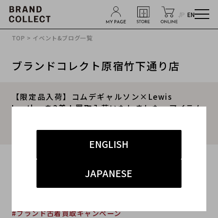
JP
EN
TOP
>
イベント&ブログ一覧
ブランドコレクト原宿竹下通り店
【限定品入荷】コムデギャルソン×Lewis
Leatherを2着！買取入荷いたしました。アイテム
を徹底解説！原宿、渋谷、神宮前にお立ち寄りの
際は是非ブランドコレクトへ。
ENGLISH
2024.01.29
JAPANESE
#コムデギャルソン
#原宿竹下通り
#買取
#竹下 ドメスティック
#ブランド古着買取キャンぺーン