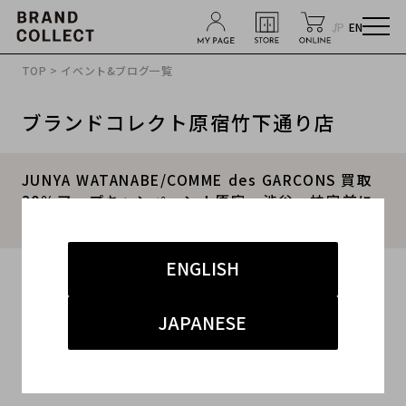
JP
EN
TOP
>
イベント&ブログ一覧
ブランドコレクト原宿竹下通り店
JUNYA WATANABE/COMME des GARCONS 買取
30％アップキャンペーン！原宿、渋谷、神宮前に
お立ち寄りの際は是非ブランドコレクトへ。
ENGLISH
2024.01.19
#ジュンヤワタナベ
#原宿竹下通り
#買取
JAPANESE
#竹下 ドメスティック
#ブランド古着買取キャンぺーン