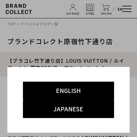
JP
EN
TOP
>
イベント&ブログ一覧
ブランドコレクト原宿竹下通り店
【ブラコレ竹下通り店】LOUIS VUITTON / ルイ
ヴィトン 買取20%アップキャンペーン！
2023.08.15
ENGLISH
#ルイヴィトン
#原宿竹下通り
#買取
JAPANESE
#竹下 インポート