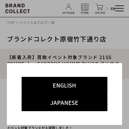
JP
EN
TOP
>
イベント&ブログ一覧
ブランドコレクト原宿竹下通り店
【新着入荷】買取イベント対象ブランド 21SS
COMME des GARCONS HOMME PLUSのポリエス
テル縮絨シャツが入荷致しました。
ENGLISH
2021.07.25
#コムデギャルソン
#竹下通り店
#新入荷
JAPANESE
#竹下 インポート メンズ
イベント対象ブランドが入荷致しました！