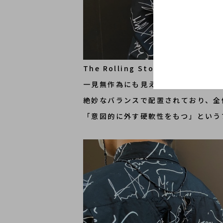
The Rolling Stones(ザ
一見無作為にも見えるロゴプリントで
絶妙なバランスで配置されており、全
「意図的に外す硬軟性をもつ」という