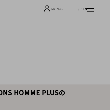
JP
EN
S HOMME PLUSの