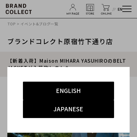
JP
EN
TOP
>
イベント&ブログ一覧
ブランドコレクト原宿竹下通り店
【新着入荷】Maison MIHARA YASUHIROのBELT
JACKETが入荷致しました。
2021.05.25
ENGLISH
#ミハラヤスヒロ
#竹下通り店
#新入荷
JAPANESE
#竹下 ドメスティック メンズ