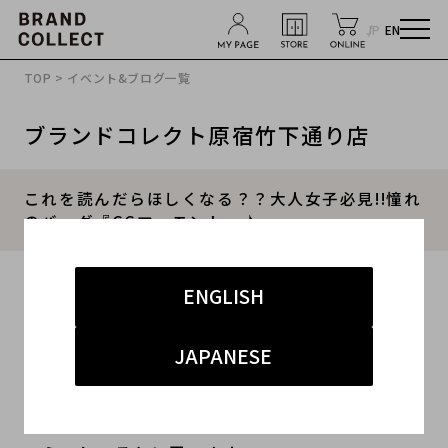
JP
EN
TOP
>
イベント&ブログ一覧
ブランドコレクト原宿竹下通り店
これを読んだらほしくなる？？大人女子必見!!憧れ
のバッグ『GGマーモント』♪
2020.03.30
ENGLISH
#レディース
#バッグ
#グッチ
#GGマーモント
JAPANESE
#レザー
「そもそもGGマーモントって何？」という方も