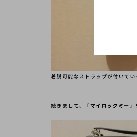
着脱可能なストラップが付いてい
続きまして、「
マイロックミー
」