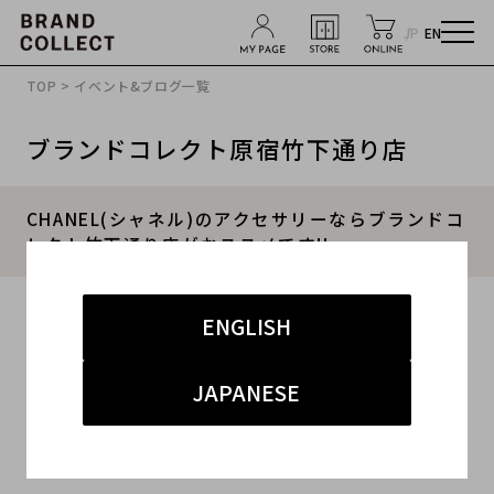
JP
EN
TOP
>
イベント&ブログ一覧
ブランドコレクト原宿竹下通り店
CHANEL(シャネル)のアクセサリーならブランドコ
レクト竹下通り店がおススメです!!
2020.03.02
ENGLISH
#レディース
#アクセサリー
#ジュエリー
#CHANEL
JAPANESE
#買取
こんにちは!