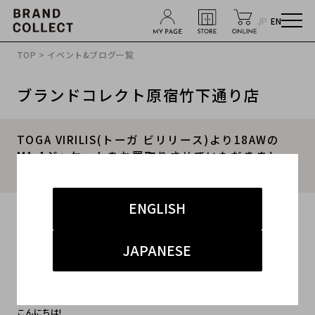
JP
EN
TOP
>
イベント&ブログ一覧
ブランドコレクト原宿竹下通り店
TOGA VIRILIS(トーガ ビリリース)より18AWの
MA-1ジャケットをお買取りさせていただきまし
た！
ENGLISH
2020.02.06
#TOGA 買取 原宿
#トーガ 買取 原宿
JAPANESE
#古着 買取 竹下通り
#古着 買取 原宿
#買取
こんにちは!