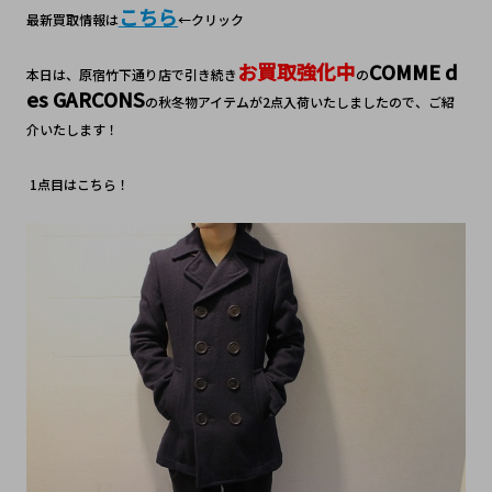
こちら
最新買取情報は
←クリック
お買取強化中
COMME d
本日は、原宿竹下通り店で引き続き
の
es GARCONS
の秋冬物アイテムが2点入荷いたしましたので、ご紹
介いたします！
 1点目はこちら！