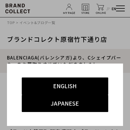
JP
EN
TOP
>
イベント&ブログ一覧
ブランドコレクト原宿竹下通り店
BALENCIAGA(バレンシアガ)より、Cシェイプパー
カーをお買取りさせていただきました!
2019.11.24
ENGLISH
#メンズ
#アウター
#BALENCIAGA
#秋冬
JAPANESE
#second hand shop
こんにちは!