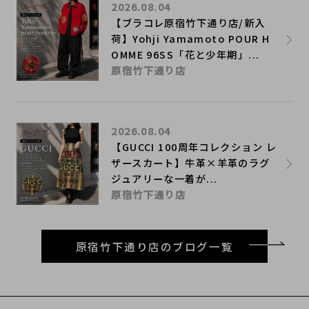
2026.08.04
【ブラコレ原宿竹下通り店/新入
荷】Yohji Yamamoto POUR H
OMME 96SS「花と少年期」...
原宿竹下通り店
2026.08.04
【GUCCI 100周年コレクション レ
ザースカート】牛革×羊革のラグ
ジュアリーな一着が...
原宿竹下通り店
原宿竹下通り店のブログ一覧