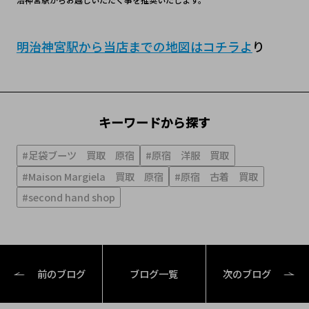
明治神宮駅から当店までの地図はコチラよ
り
キーワードから探す
#足袋ブーツ 買取 原宿
#原宿 洋服 買取
#Maison Margiela 買取 原宿
#原宿 古着 買取
#second hand shop
前のブログ
ブログ一覧
次のブログ