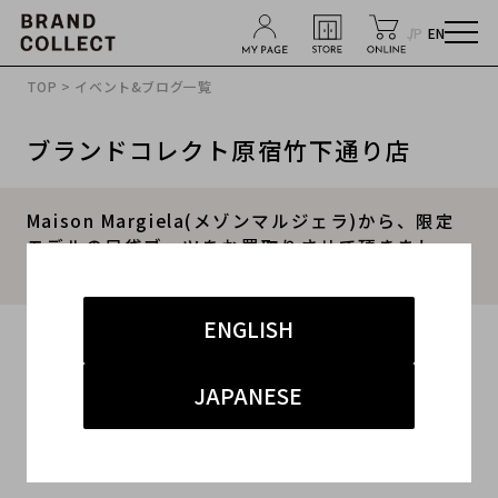
JP
EN
TOP
>
イベント&ブログ一覧
ブランドコレクト原宿竹下通り店
Maison Margiela(メゾンマルジェラ)から、限定
モデルの足袋ブーツをお買取りさせて頂きまし
た！
ENGLISH
2019.11.05
#足袋ブーツ 買取 原宿
#原宿 洋服 買取
JAPANESE
#Maison Margiela 買取 原宿
#原宿 古着 買取
#second hand shop