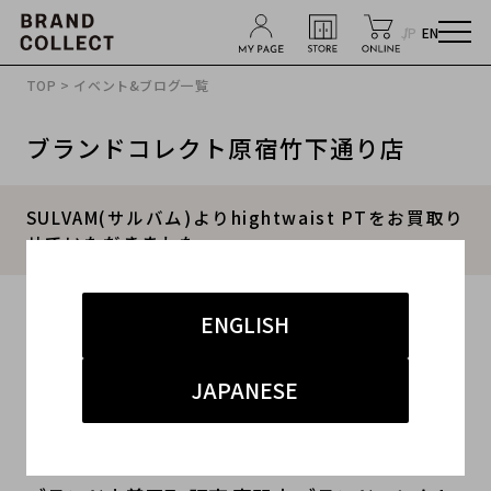
JP
EN
TOP
>
イベント&ブログ一覧
ブランドコレクト原宿竹下通り店
SULVAM(サルバム)よりhightwaist PTをお買取り
せていただきました。
2019.10.09
ENGLISH
#メンズ
#パンツ
#SULVAM
#秋冬
JAPANESE
#second hand shop
こんにちは！