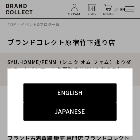
JP
EN
TOP
>
イベント&ブログ一覧
ブランドコレクト原宿竹下通り店
SYU.HOMME/FEMM（シュウ オム フェム）よりダ
スターレインコートお買取させていただきまし
た。
ENGLISH
2019.08.30
#メンズ
#コート
#買取
#ブランド古着
JAPANESE
こんにちは!
ブランド古着買取 販売 専門店 ブランドコレクト