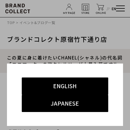
JP
EN
TOP
>
イベント&ブログ一覧
ブランドコレクト原宿竹下通り店
この夏に身に着けたいCHANEL(シャネル)の代名詞
「ココマーク」のアクセサリーが大量入荷です!!
2019.06.03
ENGLISH
#原宿 竹下通
#second hand stores
JAPANESE
#原宿 表参道 青山 買取
#原宿 CHANEL 買取
#原宿 ヴィンテージシャネル 買取