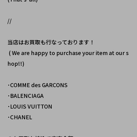
//
当店はお買取も行なっております！
( We are happy to purchase your item at our s
hop!!)
･COMME des GARCONS
･BALENCIAGA
･LOUIS VUITTON
･CHANEL