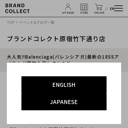
JP
EN
TOP
>
イベント&ブログ一覧
ブランドコレクト原宿竹下通り店
大人気!!Balenciaga(バレンシアガ)最新の18SSア
イテムが買取入荷しました!!
2018.03.14
ENGLISH
#BALENCIAGA
#バレンシアガ
#18SS
JAPANESE
#スピードトレーナー
#デニムジャケット
こんにちは！！