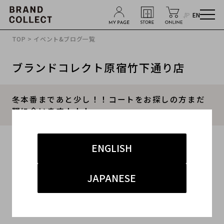
JP
EN
TOP
>
イベント&ブログ一覧
ブランドコレクト原宿竹下通り店
冬本番まであと少し！！コートをお探しの方まだ
間に合います！！！
2017.11.28
ENGLISH
#トレンチ
#トレンド
#ガウンコート
#マルジェラ
JAPANESE
#エンフォルド
こんにちは！！