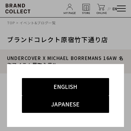
JP
EN
TOP
>
イベント&ブログ一覧
ブランドコレクト原宿竹下通り店
UNDERCOVER X MICHAEL BORREMANS 16AW 名
作アイテム買取入荷!!
2017.09.23
ENGLISH
#UNDERCOVER
#アンダーカバー
#名作
JAPANESE
#MICHAEL BORREMANS
#17AW
こんにちは！