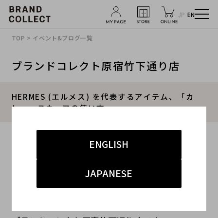
JP
EN
TOP
>
イベント&ブログ一覧
ブランドコレクト原宿竹下通り店
HERMES (エルメス) を代表するアイテム、「カ
レ」。スカーフの使い方
2017.05.27
ENGLISH
#スカーフ
#カレ
#エルメス
#巻き方
#HERMES
JAPANESE
こんにちは！！