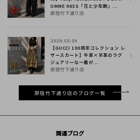
OMME 96SS「花と少年期」...
原宿竹下通り店
2026.08.04
【GUCCI 100周年コレクション レ
ザースカート】牛革×羊革のラグ
ジュアリーな一着が...
原宿竹下通り店
原宿竹下通り店のブログ一覧
関連ブログ