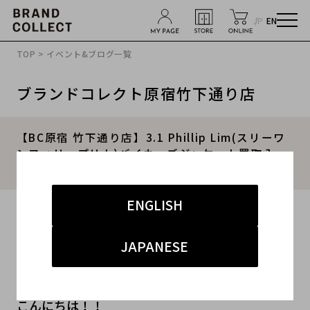
JP
EN
TOP
>
イベント&ブログ一覧
ブランドコレクト原宿竹下通り店
【BC原宿 竹下通り店】3.1 Phillip Lim(スリーワ
ンフィリップリム)バイカーズジャケット買取入
荷！ 2016.09.14
ENGLISH
2016.09.14
#メンズ
#スリーワンフィリップリム
JAPANESE
#バイカーズジャケット
#古着買取
#原宿竹下通り店
こんにちは！！