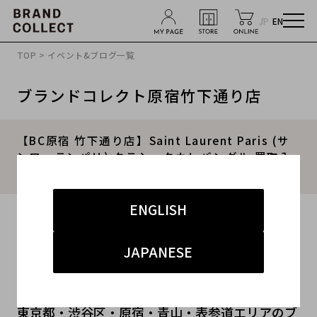
JP
EN
TOP
>
イベント&ブログ一覧
ブランドコレクト原宿竹下通り店
【BC原宿 竹下通り店】Saint Laurent Paris (サ
ンローランパリ) クラシックカレバングル 買取入
荷！
ENGLISH
2016.05.15
#saint laurent paris
#サンローランパリ
JAPANESE
#バングル
#原宿竹下通り
#ブランド古着
東京都・渋谷区・原宿・青山・表参道エリアのブ