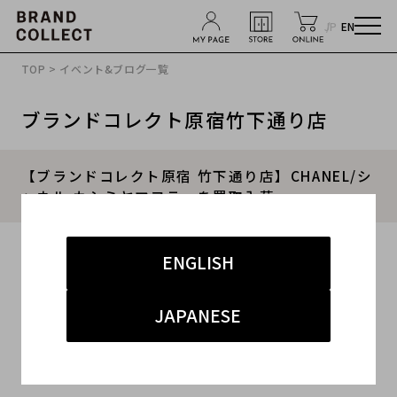
JP
EN
TOP
>
イベント&ブログ一覧
ブランドコレクト原宿竹下通り店
【ブランドコレクト原宿 竹下通り店】CHANEL/シ
ャネル カシミヤマフラーを買取入荷
2015.09.29
ENGLISH
#レディース
#その他
#CHANEL
#シャネル
JAPANESE
#原宿竹下通り店
原宿・竹下通り・青山・表参道エリアのブランド・古着の買