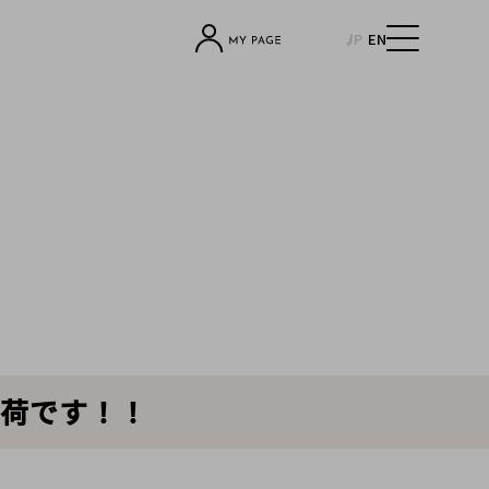
JP
EN
入荷です！！