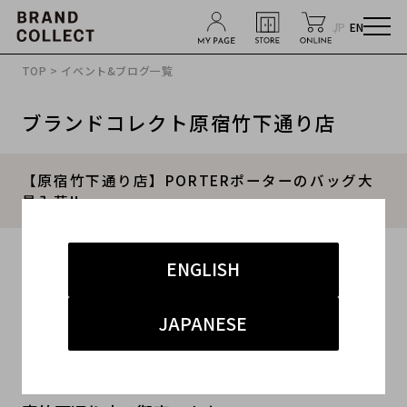
JP
EN
TOP
>
イベント&ブログ一覧
ブランドコレクト原宿竹下通り店
【原宿竹下通り店】PORTERポーターのバッグ大
量入荷!!
2015.06.30
ENGLISH
#バッグ
#原宿竹下通り店
JAPANESE
原宿・竹下通り・青山・表参道エリアのブランド
古着。買取・販売・専門店のブランドコレクト原