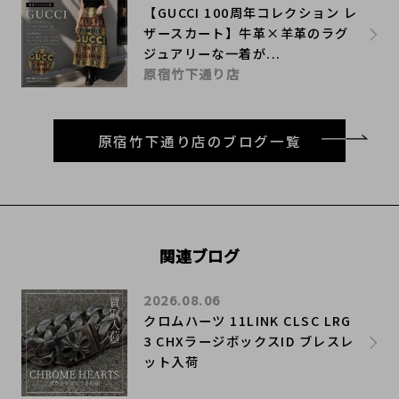
【GUCCI 100周年コレクション レ
ザースカート】牛革×羊革のラグ
ジュアリーな一着が...
原宿竹下通り店
原宿竹下通り店のブログ一覧
関連ブログ
2026.08.06
クロムハーツ 11LINK CLSC LRG
3 CHXラージボックスID ブレスレ
ット入荷