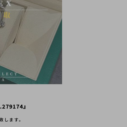
279174
』
致します。