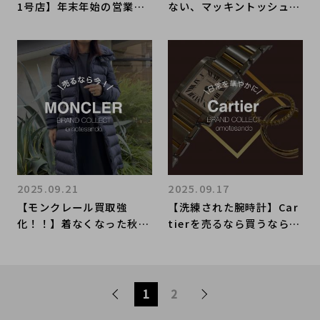
1号店】年末年始の営業時
ない、マッキントッシュ魅
間のお知らせ
力と理由】表参道でお買い
物・お買取ならブランドコ
レクト表参道1号店にお任
せください
2025.09.21
2025.09.17
【モンクレール買取強
【洗練された腕時計】Car
化！！】着なくなった秋・
tierを売るなら買うなら表
冬アウターがございました
参道1号店にお任せくださ
ら表参道1号店にお任せく
い
ださい！
1
2