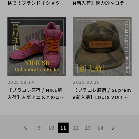
格で！ブランド Tシャツを
N新入荷】魅力的なコラボ
ご紹介～メンズ編～】夏の
アイテムが当店に新入荷！
コーデにオススメのブラン
アートとファッションが融
ドコレクト原宿竹下通り店
合したアイウェアをご紹
のブランドTシャツ4選を
介！！
ご紹介
2025.08.14
2025.08.10
【ブラコレ原宿 / NIKE新
【ブラコレ原宿 / Suprem
入荷】人気アニメとのコラ
e新入荷】LOUIS VUITTO
ボアイテムが当店に新入
Nコラボアイテムが当店に
荷！一足でインパクト抜群
新入荷！ラグジュアリース
のスニーカーをご紹介！！
トリートの真骨頂をご紹
介！
9
10
11
12
13
14