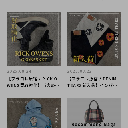
LL LEATHERやLSD、STA
なブランドとのコラボレー
RLINGGEARなどBRAND C
ションアイテムを含む多数
OLLECT原宿店では、レギ
のボックスロゴTシャツを
ュラーシルバーアイテムも
取り揃えております！
取り扱っております！！
2025.08.24
2025.08.22
【ブラコレ原宿 / RICK O
【ブラコレ原宿 / DENIM
WENS買取強化】当店のRI
TEARS新入荷】インパク
CK OWENSのアイテムの
ト抜群のデニムアイテムが
中でも特に注目のスニーカ
当店に新入荷！COTTON
ーアイテムをご紹介！
WREATHデニムパンツを
ご紹介！