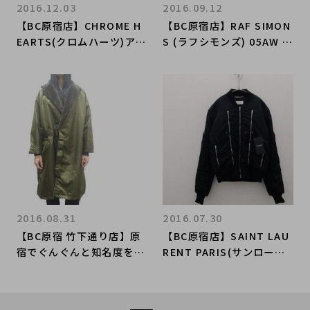
2016.12.03
2016.09.12
【BC原宿店】CHROME H
【BC原宿店】RAF SIMON
EARTS(クロムハーツ)アパ
S (ラフシモンズ) 05AW 入
レルアイテム続々入荷！！
手困難なレアなMA-1 を買
取入荷しました！
2016.08.31
2016.07.30
【BC原宿 竹下通り店】原
【BC原宿店】SAINT LAU
宿でぐんぐんと知名度を上
RENT PARIS(サンローラ
げているブランド BANZAI
ンパリ)15AW BOMBER M
(バンザイ) から MA-1 コ
A-1を入荷 15秋冬 未使用
ート 買取入荷！！
にて買取入荷しました！