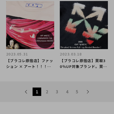
レクト原宿店にお任せくだ
を買取入荷致しました。商
さい！！
品紹介と高価買取ポイント
のご紹介です。
2023.05.31
2023.03.18
【ブラコレ原宿店】ファッ
【ブラコレ原宿店】買取3
ション × アート！！！OF
0％UP対象ブランド。買取
F WHITEの人気デザイン
強化中のOFF WHITEから
アイテムをご紹介！
モヘヤパーカーをご紹介。
1
2
3
4
5