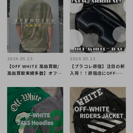
ed Hoodie OMBB042F18
代々木/恵比寿/代官山など
192011／レイヤードパー
でご売却を検討中の方にお
カー OMBB042F1819201
勧めです！
1入荷｜Buy & Sell Luxur
y in Ueno Tokyo｜Tax-
Free Available
2024.05.23
2024.05.13
【OFF WHITE 高価買取/
【ブラコレ原宿】注目の新
高価買取実績多数】オフホ
入荷！！原宿店にOFF-WH
ワイトの古着買取なら ブ
ITEのバッグが入荷致しま
ランドコレクト渋谷店へ
した！！
神泉/代官山/恵比寿/代々
木などでご売却を検討中の
方にお勧めです！