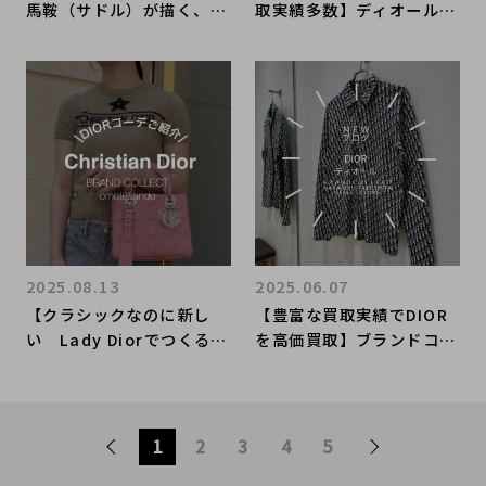
馬鞍（サドル）が描く、究
取実績多数】ディオールの
極のアシンメトリー DIO
高額査定なら ブランドコ
Rのサドルバッグのご紹介
レクト渋谷店へ 新宿/目
黒/代々木/恵比寿/代官山
などでご売却を検討中の方
にお勧めです！
2025.08.13
2025.06.07
【クラシックなのに新し
【豊富な買取実績でDIOR
い Lady Diorでつくる今
を高価買取】ブランドコレ
のDiorスタイル】ディオー
クト原宿竹下通り店ならで
ル買取なら表参道1号店に
はのディオールのオススメ
お任せください
買取アイテムをご紹介
1
2
3
4
5