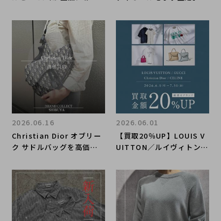
「Clair D Lune」ネック
ラックカナージュ MY ABC
レスが新入荷！
DIOR スモール2WAYバッ
グご紹介｜麻布十番・六本
木・白金でブランドバッグ
を売る前に読みたい買取ブ
ログ
2026.06.16
2026.06.01
Christian Dior オブリー
【買取20％UP】LOUIS V
ク サドルバッグを高価買
UITTON／ルイヴィトン・
取｜人気モデルの査定ポイ
CELINE／セリーヌ・DIOR
ントを解説【ブランドコレ
／ディオール・GUCCI／グ
クト渋谷店】
ッチ強化買取キャンペーン
｜ブランドコレクト上野御
徒町店