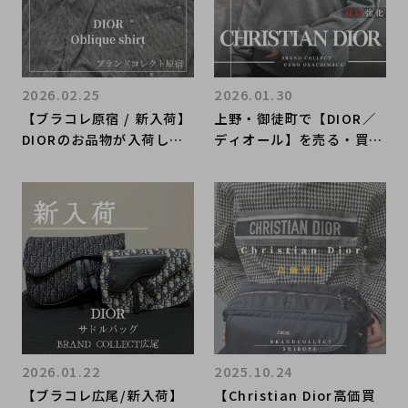
2026.02.25
2026.01.30
【ブラコレ原宿 / 新入荷】
上野・御徒町で【DIOR／
DIORのお品物が入荷して
ディオール】を売る・買う
おります。DIORのお品物
ならブランドコレクト上野
をお探しであればBRAND
御徒町店｜Oblique Knit
COLLECT 原宿店へ！
／オブリークラインニット
入荷｜Buy & Sell Luxury
in Ueno Tokyo｜Tax-Fr
ee Available
2026.01.22
2025.10.24
【ブラコレ広尾/新入荷】
【Christian Dior高価買