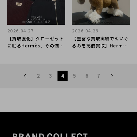
-Free Available
2026.04.27
2026.04.26
【買取強化】クローゼット
【豊富な買取実績でぬいぐ
に眠るHermès、その価値
るみを高価買取】Hermès
を最大限に。高価買取のポ
エルミーGMのお買取はお
イントをご紹介！
任せ下さい！高価買取が叶
うポイントをご紹介いたし
ます！
2
3
4
5
6
7