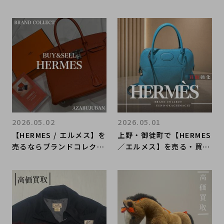
ピコタン・エブリン・バー
れる、アイコニックなデザ
キン・ガーデンパーティー
インをスタイルをまとめて
を紹介します。
ご紹介！！
2026.05.02
2026.05.01
【HERMES / エルメス】を
上野・御徒町で【HERMES
売るならブランドコレクト
／エルメス】を売る・買う
麻布十番店にお任せくださ
ならブランドコレクト上野
い！
御徒町店｜Bolide 31 Tau
rillon Clemence／ボリ
ード 31 トリヨンクレマン
ス入荷｜Buy & Sell Luxu
ry in Ueno Tokyo｜Tax