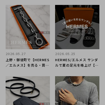
2026.05.27
2026.05.25
上野・御徒町で【HERMES
HERMES/エルメス サンダ
／エルメス】を売る・買う
ルで夏の足元を格上げ【新
ならブランドコレクト上野
入荷3足をご紹介】
御徒町店｜Chaine d’Anc
re TGM 11 Links／シェ
ーヌダンクル TGM 11コマ
入荷｜Buy & Sell Luxury
in Ueno Tokyo｜Tax-Fr
ee Available