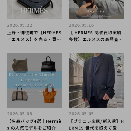
2026.05.22
2026.05.16
上野・御徒町で【HERMES
【 HERMES 高価買取実績
／エルメス】を売る・買う
多数】エルメスの高額査定
ならブランドコレクト上野
なら ブランドコレクト渋
御徒町店｜Macaron Co
谷店へ 新宿/目黒/代々
mpact Wallet／マカロ
木/恵比寿/代官山などでご
ン コンパクトウォレット
売却を検討中の方にお勧め
入荷｜Buy & Sell Luxury
です！
in Ueno Tokyo｜Tax-Fr
ee Available
2026.05.08
2026.05.05
【名品バッグ4選｜Hermè
【ブラコレ広尾/新入荷】H
s の人気モデルをご紹介】
ERMÈS 世代を超えて愛さ