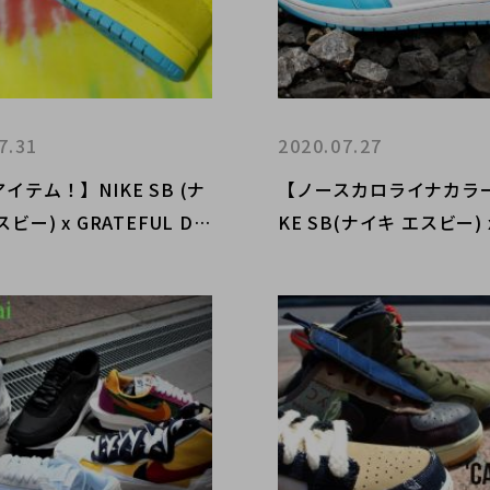
7.31
2020.07.27
アイテム！】NIKE SB (ナ
​【ノースカロライナカラ
ビー) x GRATEFUL DE
KE SB(ナイキ エスビー) x 
レイトフルデッド) 入荷し
ORDAN 1(エアジョーダン
！
“UNC” 入荷！！