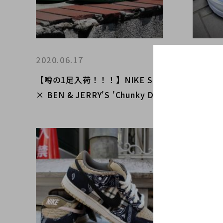
2020.06.17
2020.0
​【噂の1足入荷！！！】NIKE SB
【原宿
× BEN & JERRY'S 'Chunky Du
集】NIK
nky' 買取致しました！！（ナイ
特集!!!!
キ ダンク）