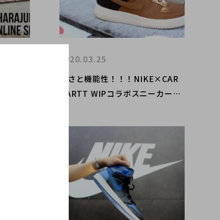
2020.03.25
LINE
渋さと機能性！！！NIKE×CAR
 Jack特
HARTT WIPコラボスニーカー買
取致しました！！