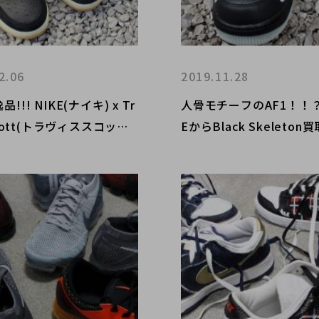
2.06
2019.11.28
!!! NIKE(ナイキ) x Tr
人骨モチーフのAF1！！？
Scott(トラヴィススコット)
EからBlack Skeleto
AIR Force1買取致しま
した！！！
！！