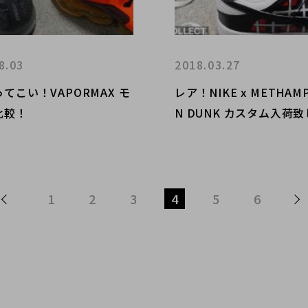
8.03
2018.03.27
てこい！VAPORMAX モ
レア！NIKE x METHAMPHIBIA
比較！
N DUNK カスタム入荷
た！
1
2
3
4
5
6