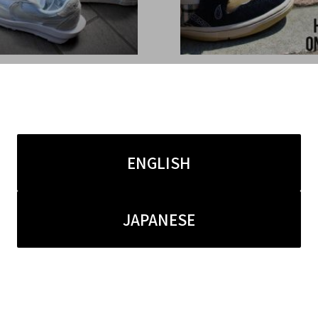
4.22
2020.04.15
店オンラインショップ特
ブランドコレクト原宿店ON
E × sacaiのスニーカー
SHOPよりNIKE×Cactus
集です!!!!
ENGLISH
JAPANESE